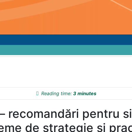
Reading time:
3 minutes
i – recomandări pentru 
eme de strategie şi pra