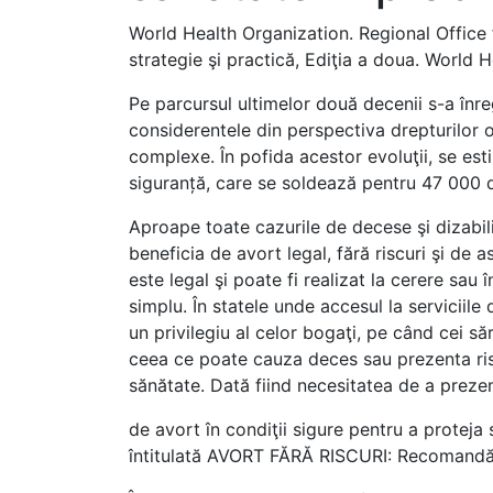
World Health Organization. Regional Office f
strategie şi practică, Ediţia a doua. Wor
Pe parcursul ultimelor două decenii s-a înreg
considerentele din perspectiva drepturilor o
complexe. În pofida acestor evoluţii, se esti
siguranță, care se soldează pentru 47 000 de
Aproape toate cazurile de decese şi dizabilită
beneficia de avort legal, fără riscuri şi de 
este legal şi poate fi realizat la cerere sau
simplu. În statele unde accesul la serviciile
un privilegiu al celor bogaţi, pe când cei săr
ceea ce poate cauza deces sau prezenta riscu
sănătate. Dată fiind necesitatea de a prezen
de avort în condiţii sigure pentru a proteja
întitulată AVORT FĂRĂ RISCURI: Recomandări