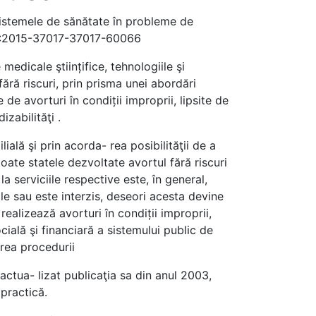
 sistemele de sănătate în probleme de
URO:2015-37017-37017-60066
edicale ştiințifice, tehnologiile şi
ără riscuri, prin prisma unei abordări
de avorturi în condiții improprii, lipsite de
zabilităţi .
ială şi prin acorda- rea posibilităţii de a
toate statele dezvoltate avortul fără riscuri
a serviciile respective este, în general,
ale sau este interzis, deseori acesta devine
 realizează avorturi în condiții improprii,
ială şi financiară a sistemului public de
area procedurii
actua- lizat publicaţia sa din anul 2003,
practică.