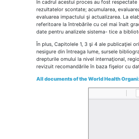
În cadrul acestui proces au fost respectate 
rezultatelor scontate; acumularea, evaluarea
evaluarea impactului şi actualizarea. La ela
referitoare la întrebările cu cel mai înalt g
date pentru analizele sistema- tice a biblio
În plus, Capitolele 1, 3 şi 4 ale publicaţiei 
nesigure din întreaga lume, sursele bibliograf
drepturile omului la nivel internaţional, reg
revizuit recomandările în baza fişelor cu da
All documents of the World Health Organi