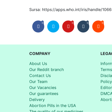
Sursa: https://apps.who.int/iris/handle/10
0
0
0
0
COMPANY
LEGA
About Us
Infor
Our Reddit branch
Terms
Contact Us
Discl
Our Team
Policy
Our Vacancies
Editor
Our guarantees
DMC
Delivery
Aborti
Abortion Pills in the USA
The quality of our medicines