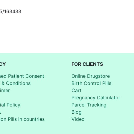
665/163433
CY
FOR CLIENTS
med Patient Consent
Online Drugstore
 & Conditions
Birth Control Pills
aimer
Cart
Pregnancy Calculator
ial Policy
Parcel Tracking
A
Blog
on Pills in countries
Video