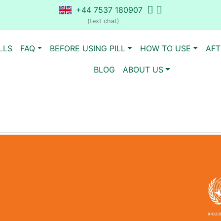
+44 7537 180907
(text chat)
LLS
FAQ
BEFORE USING PILL
HOW TO USE
AFT
BLOG
ABOUT US