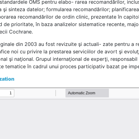
standardele OMS pentru elabo- rarea recomandărilor, inclusi
 şi sinteza datelor; formularea recomandărilor; planificarea
borarea recomandărilor de ordin clinic, prezentate în capitol
rad de prioritate, în baza analizelor sistematice recente, majo
tecii Cochrane.
originale din 2003 au fost revizuite şi actuali- zate pentru a r
ice noi cu privire la prestarea serviciilor de avort şi evoluţi
ional şi naţional. Grupul internaţional de experţi, responsabi
te tematice în cadrul unui proces participativ bazat pe impe-
zation