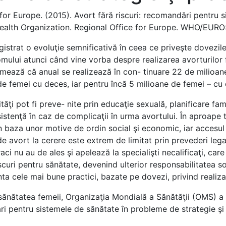
or Europe. (‎2015)‎. Avort fără riscuri: recomandări pentru
ld Health Organization. Regional Office for Europe. WHO/E
istrat o evoluţie semnificativă în ceea ce priveşte dovezile m
mului atunci când vine vorba despre realizarea avorturilor f
mează că anual se realizează în con- tinuare 22 de milioane 
 femei cu deces, iar pentru încă 5 milioane de femei – cu di
ţi pot fi preve- nite prin educaţie sexuală, planificare famil
asistenţă în caz de complicaţii în urma avortului. În aproape 
 în baza unor motive de ordin social şi economic, iar accesul l
 de avort la cerere este extrem de limitat prin prevederi leg
aci nu au de ales şi apelează la specialişti necalificaţi, care
ri pentru sănătate, devenind ulterior responsabilitatea soc
ta cele mai bune practici, bazate pe dovezi, privind realiz
 sănătatea femeii, Organizaţia Mondială a Sănătăţii (OMS) a 
 pentru sistemele de sănătate în probleme de strategie şi 