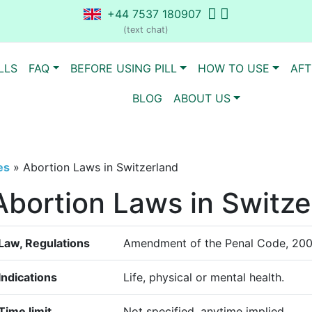
+44 7537 180907
(text chat)
LLS
FAQ
BEFORE USING PILL
HOW TO USE
AFT
BLOG
ABOUT US
es
»
Abortion Laws in Switzerland
Abortion Laws in Switze
Law, Regulations
Amendment of the Penal Code, 200
Indications
Life, physical or mental health.
Time limit
Not specified, anytime implied.