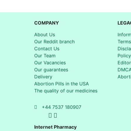
COMPANY
LEGA
About Us
Infor
Our Reddit branch
Terms
Contact Us
Discl
Our Team
Policy
Our Vacancies
Editor
Our guarantees
DMC
Delivery
Aborti
Abortion Pills in the USA
The quality of our medicines
+44 7537 180907
Internet Pharmacy