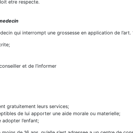
oit etre respecte.
 medecin
ecin qui interrompt une grossesse en application de l’art. 11
rite;
onseiller et de l’informer
ent gratuitement leurs services;
ptibles de lui apporter une aide morale ou materielle;
e adopter l’enfant;
 moins de 16 ans, qu’elle s’est adressee a un centre de cons