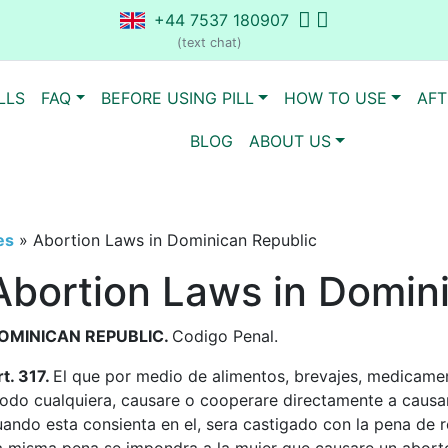
+44 7537 180907
(text chat)
LLS
FAQ
BEFORE USING PILL
HOW TO USE
AFT
BLOG
ABOUT US
es
»
Abortion Laws in Dominican Republic
Abortion Laws in Domin
OMINICAN REPUBLIC.
Codigo Penal.
rt. 317.
El que por medio de alimentos, brevajes, medicamen
odo cualquiera, causare o cooperare directamente a causa
uando esta consienta en el, sera castigado con la pena de r