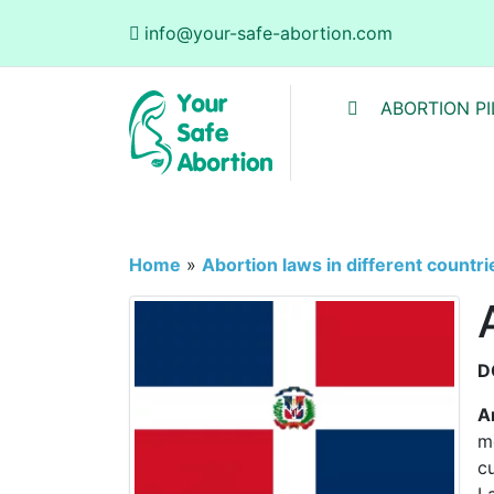
info@your-safe-abortion.com
ABORTION PI
Home
»
Abortion laws in different countri
D
A
m
c