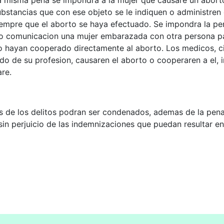
a misma pena se impondra a la mujer que causare un aborto
ubstancias que con ese objeto se le indiquen o administren
iempre que el aborto se haya efectuado. Se impondra la pe
 o comunicacion una mujer embarazada con otra persona pa
 hayan cooperado directamente al aborto. Los medicos, cir
o de su profesion, causaren el aborto o cooperaren a el, i
are.
os de los delitos podran ser condenados, ademas de la pena p
, sin perjuicio de las indemnizaciones que puedan resultar e