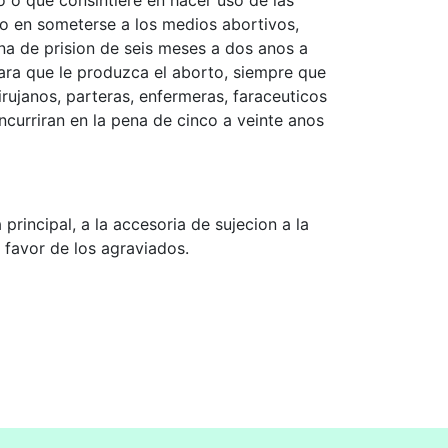
 o que consintiere en hacer uso de las
 o en someterse a los medios abortivos,
na de prision de seis meses a dos anos a
ra que le produzca el aborto, siempre que
ujanos, parteras, enfermeras, faraceuticos
ncurriran en la pena de cinco a veinte anos
rincipal, a la accesoria de sujecion a la
n favor de los agraviados.