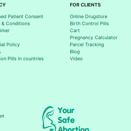
CY
FOR CLIENTS
med Patient Consent
Online Drugstore
 & Conditions
Birth Control Pills
aimer
Cart
Pregnancy Calculator
ial Policy
Parcel Tracking
A
Blog
on Pills in countries
Video
on