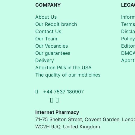
COMPANY
LEGA
About Us
Infor
Our Reddit branch
Terms
Contact Us
Discl
Our Team
Policy
Our Vacancies
Editor
Our guarantees
DMC
Delivery
Aborti
Abortion Pills in the USA
The quality of our medicines
+44 7537 180907
Internet Pharmacy
71-75 Shelton Street
,
Covent Garden, Lond
WC2H 9JQ
,
United Kingdom