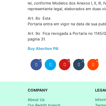
lei, conforme Modelos dos Anexos I, II, III,
representante legal, elaborados em duas vi
Art. 8o Esta
Portaria entra em vigor na data de sua pub
Art. 9o Fica revogada a Portaria no 1145/G
pagina 31.
Buy Abortion Pill
0
0
0
0
COMPANY
LEGA
About Us
Infor
Our Reddit branch
Terms