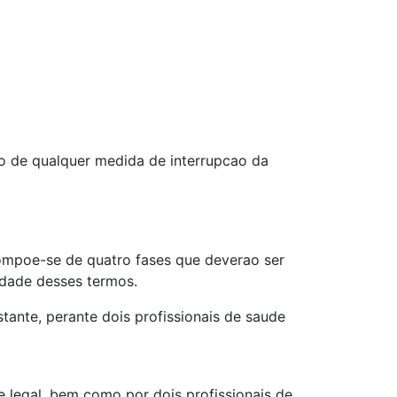
ao de qualquer medida de interrupcao da
compoe-se de quatro fases que deverao ser
idade desses termos.
stante, perante dois profissionais de saude
 legal, bem como por dois profissionais de