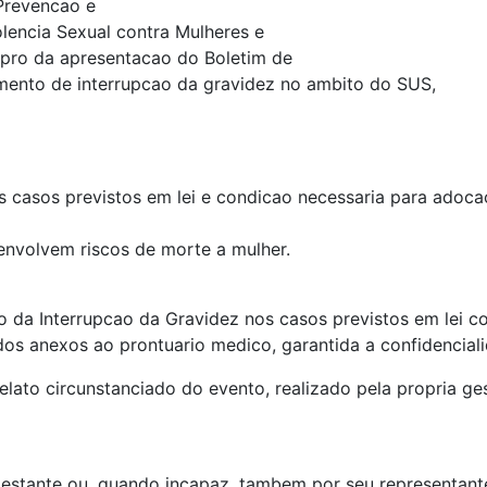
Prevencao e
lencia Sexual contra Mulheres e
upro da apresentacao do Boletim de
mento de interrupcao da gravidez no ambito do SUS,
s casos previstos em lei e condicao necessaria para adoc
envolvem riscos de morte a mulher.
o da Interrupcao da Gravidez nos casos previstos em lei 
dos anexos ao prontuario medico, garantida a confidencial
relato circunstanciado do evento, realizado pela propria ge
gestante ou, quando incapaz, tambem por seu representante