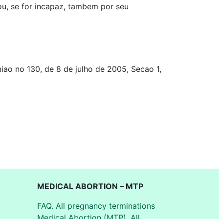
, ou, se for incapaz, tambem por seu
iao no 130, de 8 de julho de 2005, Secao 1,
MEDICAL ABORTION – MTP
FAQ. All pregnancy terminations
Medical Abortion (MTP). All