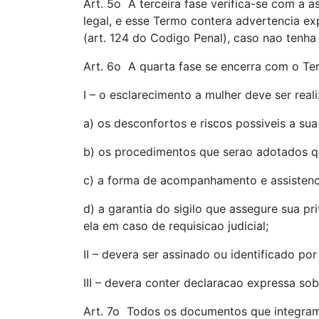
Art. 5o A terceira fase verifica-se com a 
legal, e esse Termo contera advertencia ex
(art. 124 do Codigo Penal), caso nao tenha 
Art. 6o A quarta fase se encerra com o Te
I – o esclarecimento a mulher deve ser rea
a) os desconfortos e riscos possiveis a sua
b) os procedimentos que serao adotados q
c) a forma de acompanhamento e assistenci
d) a garantia do sigilo que assegure sua 
ela em caso de requisicao judicial;
II – devera ser assinado ou identificado po
III – devera conter declaracao expressa sob
Art. 7o Todos os documentos que integram