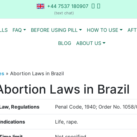
+44 7537 180907
(text chat)
LLS
FAQ
BEFORE USING PILL
HOW TO USE
AFT
BLOG
ABOUT US
es
»
Abortion Laws in Brazil
Abortion Laws in Brazil
Law, Regulations
Penal Code, 1940; Order No. 1058
Indications
Life, rape.
Time limit
Not specified.