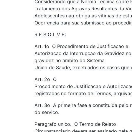
Considerando que a Norma Tecnica sobre 
Tratamento dos Agravos Resultantes da Vio
Adolescentes nao obriga as vitimas de est
Ocorrencia para sua submissao ao procedi
R E S O L V E:
Art. 1o O Procedimento de Justificacao e
Autorizacao da Interrupcao da Gravidez no
gravidez no ambito do Sistema
Unico de Saude, excetuados os casos que 
Art. 2o O
Procedimento de Justificacao e Autorizaca
registradas no formato de Termos, arquiva
Art. 3o A primeira fase e constituida pelo 
do servico.
Paragrafo unico. O Termo de Relato
Circunstanciado devera ser assinado pela 