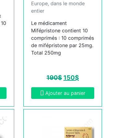
Europe, dans le monde
entier
x
 10
Le médicament
Mifépristone contient 10
comprimés : 10 comprimés
de mifépristone par 25mg.
Total 250mg
190
$
150
$
Ajouter au panier