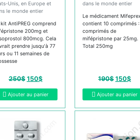
ats-Unis, en Europe et
dans le monde entier
ns le monde entier
Le médicament Mifepre
 kit AntiPREG comprend
contient 10 comprimés :
fépristone 200mg et
comprimés de
soprostol 800mcg. Cela
mifépristone par 25mg.
vrait prendre jusqu'à 77
Total 250mg
urs ou 11 semaines de
ossesse
250
$
150
$
190
$
150
$
Ajouter au panier
Ajouter au panier