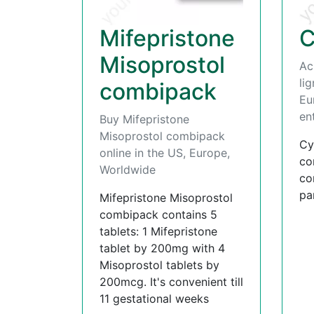
Mifepristone
C
Misoprostol
Ac
li
combipack
Eu
en
Buy Mifepristone
Misoprostol combipack
Cy
online in the US, Europe,
co
Worldwide
co
pa
Mifepristone Misoprostol
combipack contains 5
tablets: 1 Mifepristone
tablet by 200mg with 4
Misoprostol tablets by
200mcg. It's convenient till
11 gestational weeks