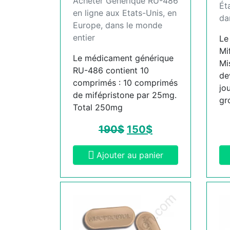
Acheter Générique RU-486
Ét
en ligne aux Etats-Unis, en
da
Europe, dans le monde
entier
Le
Mi
Le médicament générique
Mi
RU-486 contient 10
de
comprimés : 10 comprimés
jo
de mifépristone par 25mg.
gr
Total 250mg
190
$
150
$
Ajouter au panier