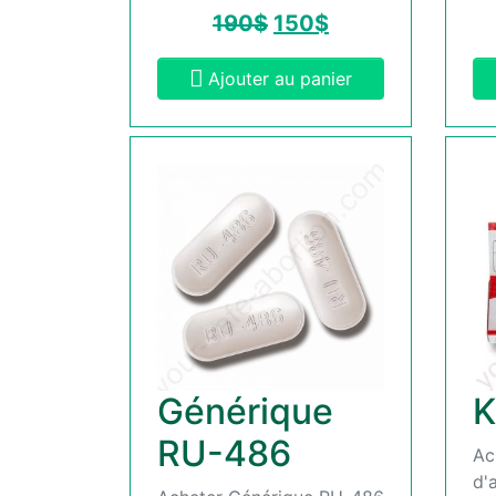
190
$
150
$
Ajouter au panier
Générique
K
RU-486
Ac
d'