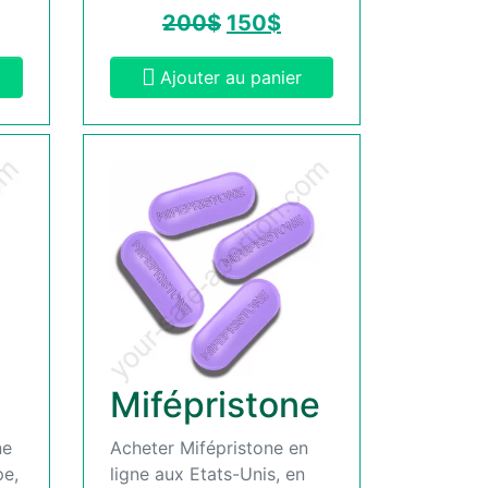
200
$
150
$
Ajouter au panier
Mifépristone
ne
Acheter Mifépristone en
pe,
ligne aux Etats-Unis, en