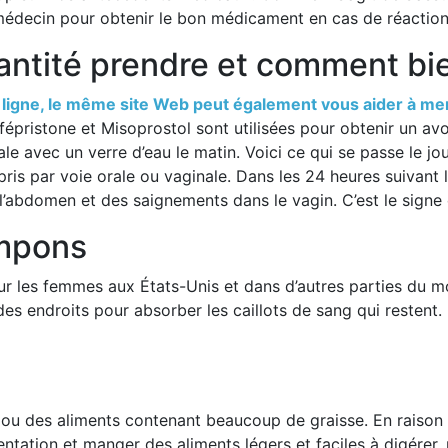
 médecin pour obtenir le bon médicament en cas de réaction 
tité prendre et comment bien 
n ligne, le même site Web peut également vous aider à me
Mifépristone et Misoprostol sont utilisées pour obtenir un 
ale avec un verre d’eau le matin. Voici ce qui se passe le 
is par voie orale ou vaginale. Dans les 24 heures suivant 
’abdomen et des saignements dans le vagin. C’est le signe 
ampons
our les femmes aux États-Unis et dans d’autres parties du 
es endroits pour absorber les caillots de sang qui restent. 
u des aliments contenant beaucoup de graisse. En raison d
mentation et manger des aliments légers et faciles à digérer,