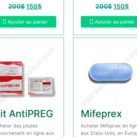
200
$
150
$
200
$
150
$
Ajouter au panier
Ajouter au panier
it AntiPREG
Mifeprex
heter des pilules
Acheter Mifeprex en lig
avortement en ligne aux
aux Etats-Unis, en Euro