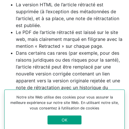
La version HTML de l’article rétracté est
supprimée (à l’exception des métadonnées de
l’article), et à sa place, une note de rétractation
est publiée.
Le PDF de l’article rétracté est laissé sur le site
web, mais clairement marqué en filigrane avec la
mention « Retracted » sur chaque page.
Dans certains cas rares (par exemple, pour des
raisons juridiques ou des risques pour la santé),
l’article rétracté peut être remplacé par une
nouvelle version corrigée contenant un lien
apparent vers la version originale rejetée et une
note de rétractation avec un historique du
document.
Notre site Web utilise des cookies pour vous assurer la
meilleure expérience sur notre site Web. En utilisant notre site,
Expression de l’inquiétude
vous consentez à l’utilisation de cookies
Dans d’autres cas, les rédacteurs doivent envisager de
OK
publier une expression de préoccupation si les preuves