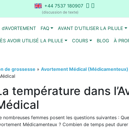
+44 7537 180907
(discussion de texte)
S d’AVORTEMENT
FAQ
AVANT D’UTILISER LA PILULE
ÈS AVOIR UTILISÉ LA PILULE
COURS
BLOG
À PRO
on de grossesse
»
Avortement Médical (Médicamenteux) 
Médical
La température dans l’
Médical
e nombreuses femmes posent les questions suivantes : Que
vortement Médicamenteux ? Combien de temps peut durer un