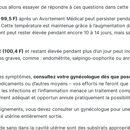
ous allons essayer de répondre à ces questions dans cette 
-99,5 F)
après un Avortement Médical peut persister pendan
. Cette température est maintenue grâce à l’augmentation d
t peut rester élevée pendant encore 10 à 14 jours, mais s
C (100,4 F)
et restant élevée pendant plus d’un jour peut i
 graves, comme : endométrite, salpingo-oophorite ou annexit
 ces symptômes,
consultez votre gynécologue dès que poss
dicaments ou d’autres moyens – vos efforts ne feront que r
les infections et l’inflammation menace un traitement comp
ement adéquat et opportun annule pratiquement la possibilité 
 saignements, vous devez consulter un gynécologue pour un
té utérine entièrement sortie.
 de sang dans la cavité utérine sont des substrats approprié