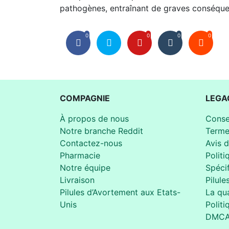
pathogènes, entraînant de graves conséque
0
0
0
0
COMPAGNIE
LEGA
À propos de nous
Conse
Notre branche Reddit
Terme
Contactez-nous
Avis 
Pharmacie
Politi
Notre équipe
Spécif
Livraison
Pilule
Pilules d’Avortement aux Etats-
La qua
Unis
Politi
DMC