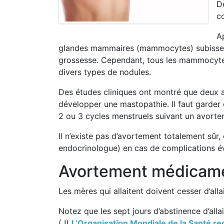
D
c
A
glandes mammaires (mammocytes) subissent u
grossesse. Cependant, tous les mammocytes
divers types de nodules.
Des études cliniques ont montré que deux a
développer une mastopathie. Il faut garder
2 ou 3 cycles menstruels suivant un avorte
Il n’existe pas d’avortement totalement sûr
endocrinologue) en cas de complications év
Avortement médicame
Les mères qui allaitent doivent cesser d’alla
Notez que les sept jours d’abstinence d’al
( !)
L’Organisation Mondiale de la Santé 