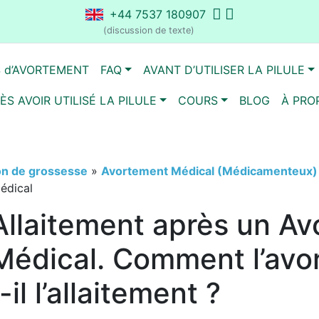
+44 7537 180907
(discussion de texte)
S d’AVORTEMENT
FAQ
AVANT D’UTILISER LA PILULE
ÈS AVOIR UTILISÉ LA PILULE
COURS
BLOG
À PRO
on de grossesse
»
Avortement Médical (Médicamenteux) 
édical
Allaitement après un A
Médical. Comment l’avo
t-il l’allaitement ?