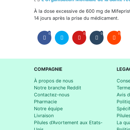
À la dose excessive de 600 mg de Mifepristo
14 jours après la prise du médicament.
0
0
0
0
COMPAGNIE
LEGA
À propos de nous
Conse
Notre branche Reddit
Terme
Contactez-nous
Avis 
Pharmacie
Politi
Notre équipe
Spécif
Livraison
Pilule
Pilules d’Avortement aux Etats-
La qua
Unis
Politi