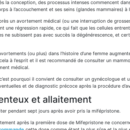
ès la conception, des processus intenses commencent dans
orps à l’accouchement et ses seins (glandes mammaires) à l’
près un avortement médical (ou une interruption de grossesse
ne régression rapide, ce qui fait que les cellules entren
 ne subissent pas avec succès la dégénérescence, et cert
vortements (ou plus) dans l’histoire d’une femme augmenten
 cela à l’esprit et il est recommandé de consulter un mamm
ment médical.
, c’est pourquoi il convient de consulter un gynécologue et 
entuelles et de diagnostic précoce après la procédure d’a
nteux et allaitement
iter pendant sept jours après avoir pris la mifépristone.
laitement après la première dose de Mifepristone ne concer
recommande
cette dose comme étant la plus sûre et la plus 