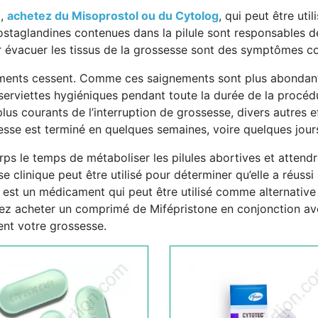
x,
achetez du Misoprostol ou du Cytolog
, qui peut être uti
ostaglandines contenues dans la pilule sont responsables d
r évacuer les tissus de la grossesse sont des symptômes c
nements cessent. Comme ces saignements sont plus abondants 
erviettes hygiéniques pendant toute la durée de la procédu
s courants de l’interruption de grossesse, divers autres e
esse est terminé en quelques semaines, voire quelques jour
ps le temps de métaboliser les pilules abortives et attendr
 clinique peut être utilisé pour déterminer qu’elle a réuss
ne est un médicament qui peut être utilisé comme alternati
ez acheter un comprimé de Mifépristone en conjonction av
ent votre grossesse.