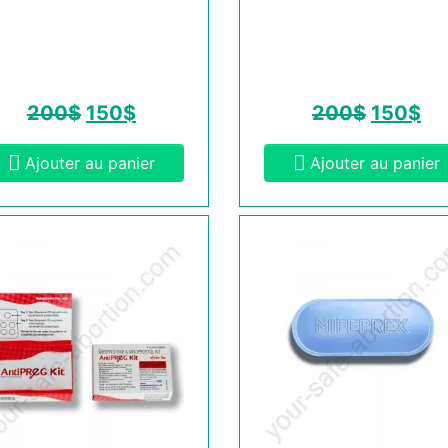
200
$
150
$
200
$
150
$
Ajouter au panier
Ajouter au panier