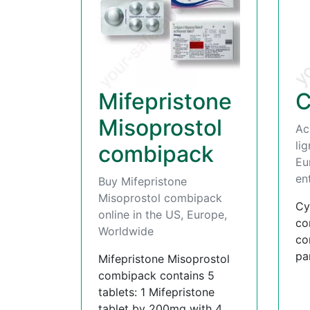
Mifepristone
C
Misoprostol
Ac
li
combipack
Eu
en
Buy Mifepristone
Misoprostol combipack
Cy
online in the US, Europe,
co
Worldwide
co
pa
Mifepristone Misoprostol
combipack contains 5
tablets: 1 Mifepristone
tablet by 200mg with 4