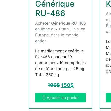
Générique
K
RU-486
Ac
d'
Acheter Générique RU-486
Ét
en ligne aux Etats-Unis, en
da
Europe, dans le monde
entier
Le
Mi
Le médicament générique
Mi
RU-486 contient 10
de
comprimés : 10 comprimés
jo
de mifépristone par 25mg.
gr
Total 250mg
190
$
150
$
Ajouter au panier