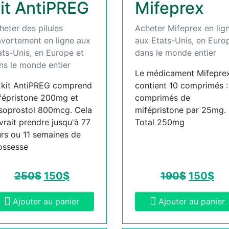
it AntiPREG
Mifeprex
heter des pilules
Acheter Mifeprex en lig
avortement en ligne aux
aux Etats-Unis, en Euro
ats-Unis, en Europe et
dans le monde entier
ns le monde entier
Le médicament Mifepre
 kit AntiPREG comprend
contient 10 comprimés :
fépristone 200mg et
comprimés de
soprostol 800mcg. Cela
mifépristone par 25mg.
vrait prendre jusqu'à 77
Total 250mg
urs ou 11 semaines de
ossesse
250
$
150
$
190
$
150
$
Ajouter au panier
Ajouter au panier