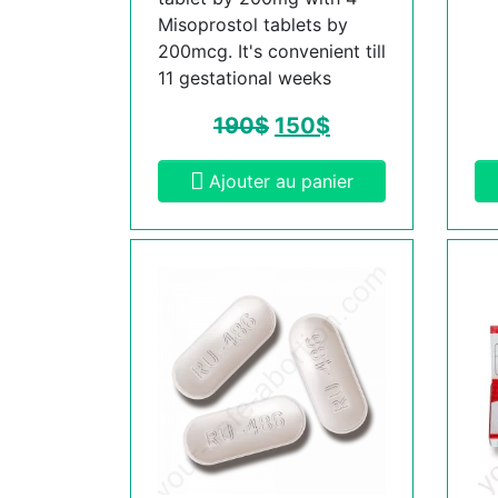
Misoprostol tablets by
200mcg. It's convenient till
11 gestational weeks
190
$
150
$
Ajouter au panier