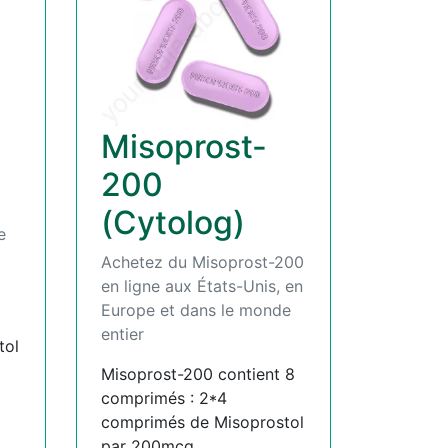
Misoprost-
200
(Cytolog)
e
Achetez du Misoprost-200
en ligne aux États-Unis, en
Europe et dans le monde
entier
tol
Misoprost-200 contient 8
comprimés : 2*4
comprimés de Misoprostol
par 200mcg