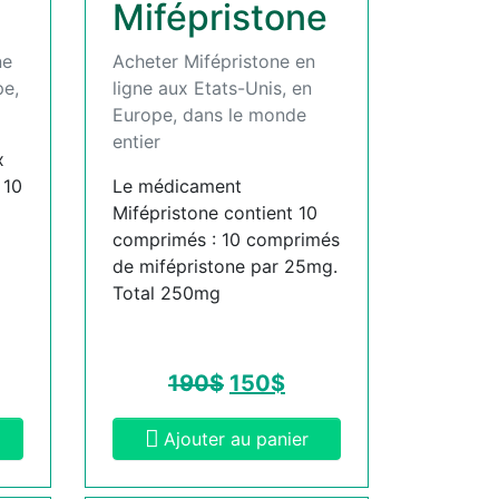
Mifépristone
ne
Acheter Mifépristone en
pe,
ligne aux Etats-Unis, en
Europe, dans le monde
entier
x
 10
Le médicament
Mifépristone contient 10
comprimés : 10 comprimés
de mifépristone par 25mg.
Total 250mg
190
$
150
$
Ajouter au panier