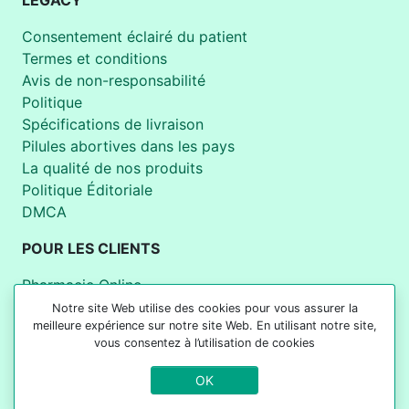
LEGACY
Consentement éclairé du patient
Termes et conditions
Avis de non-responsabilité
Politique
Spécifications de livraison
Pilules abortives dans les pays
La qualité de nos produits
Politique Éditoriale
DMCA
POUR LES CLIENTS
Pharmacie Online
Acheter des Pilules Abortives
Notre site Web utilise des cookies pour vous assurer la
meilleure expérience sur notre site Web. En utilisant notre site,
Pilules contraceptives
vous consentez à l’utilisation de cookies
Panier
Calculateur de grossesse
OK
Suivi de colis