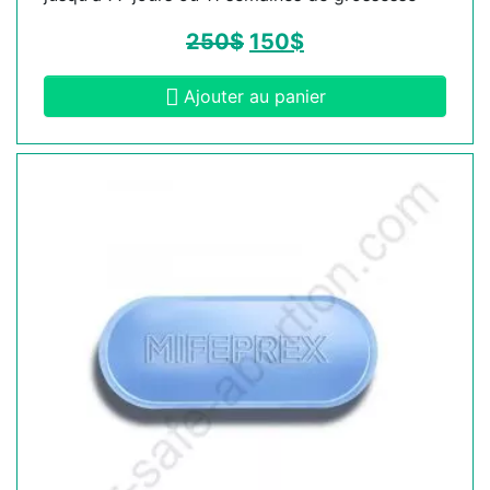
250
$
150
$
Ajouter au panier