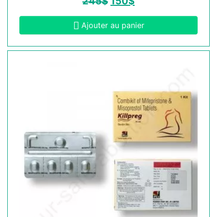
245
$
150
$
Ajouter au panier