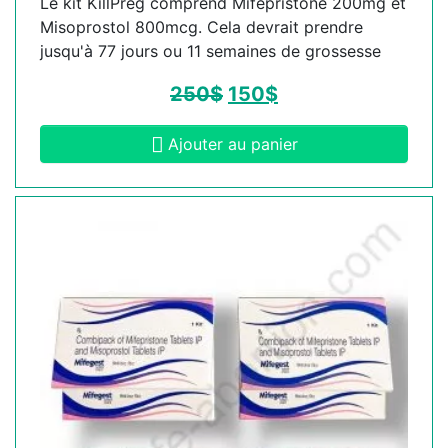
Le kit KillPreg comprend Mifépristone 200mg et
Misoprostol 800mcg. Cela devrait prendre
jusqu'à 77 jours ou 11 semaines de grossesse
250
$
150
$
Ajouter au panier