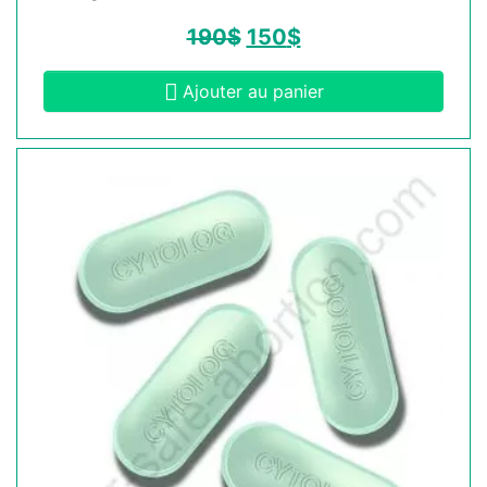
190
$
150
$
Ajouter au panier