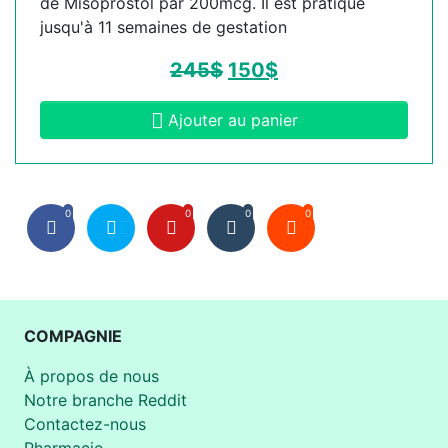
de Misoprostol par 200mcg. Il est pratique
jusqu'à 11 semaines de gestation
245
$
150
$
Ajouter au panier
0
0
0
0
COMPAGNIE
À propos de nous
Notre branche Reddit
Contactez-nous