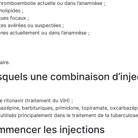
 thromboembolie actuelle ou dans l’anamnèse ;
olipides ;
ues focaux ;
s avérées ou suspectées ;
nes actuellement ou dans l’anamnèse ;
aire.
uels une combinaison d’injec
e ritonavir (traitement du VIH) ;
azépine, barbituriques, primidone, topiramate, oxcarbazépi
 utilisés principalement dans le traitement de la tuberculose
mencer les injections