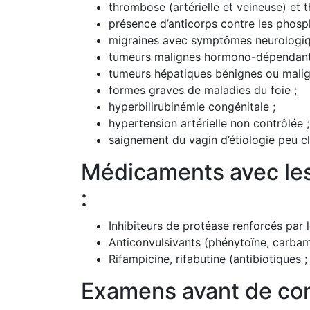
thrombose (artérielle et veineuse) et
présence d’anticorps contre les phosph
migraines avec symptômes neurologiq
tumeurs malignes hormono-dépendante
tumeurs hépatiques bénignes ou malig
formes graves de maladies du foie ;
hyperbilirubinémie congénitale ;
hypertension artérielle non contrôlée ;
saignement du vagin d’étiologie peu cl
Médicaments avec lesq
:
Inhibiteurs de protéase renforcés par l
Anticonvulsivants (phénytoïne, carbam
Rifampicine, rifabutine (antibiotiques ;
Examens avant de com