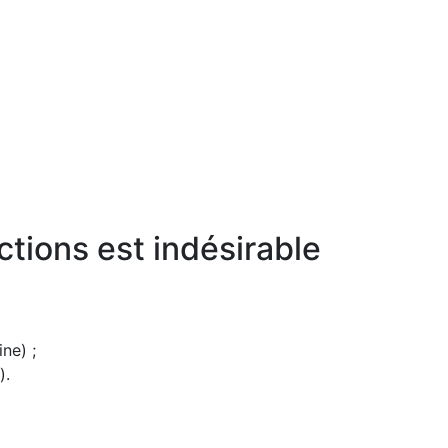
tions est indésirable
ne) ;
).