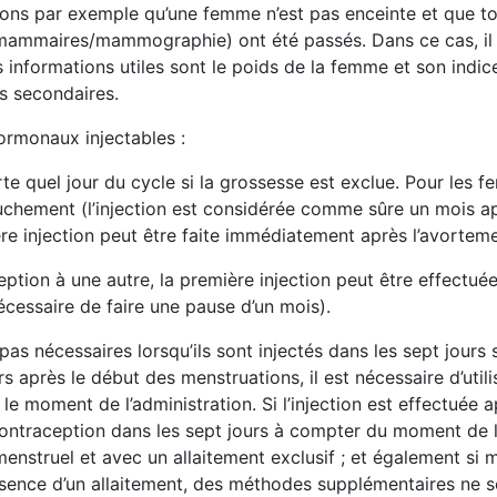
osons par exemple qu’une femme n’est pas enceinte et que t
mammaires/mammographie) ont été passés. Dans ce cas, il e
es informations utiles sont le poids de la femme et son ind
ts secondaires.
hormonaux injectables :
te quel jour du cycle si la grossesse est exclue. Pour les fe
uchement (l’injection est considérée comme sûre un mois ap
re injection peut être faite immédiatement après l’avorteme
ion à une autre, la première injection peut être effectuée 
écessaire de faire une pause d’un mois).
as nécessaires lorsqu’ils sont injectés dans les sept jours 
urs après le début des menstruations, il est nécessaire d’ut
le moment de l’administration. Si l’injection est effectuée 
ontraception dans les sept jours à compter du moment de l’a
enstruel et avec un allaitement exclusif ; et également si 
ence d’un allaitement, des méthodes supplémentaires ne so