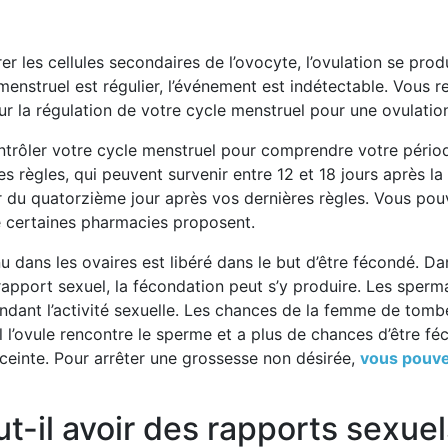
érer les cellules secondaires de l’ovocyte, l’ovulation se pr
cle menstruel est régulier, l’événement est indétectable. Vou
ur la régulation de votre cycle menstruel pour une ovulatio
contrôler votre cycle menstruel pour comprendre votre périod
 règles, qui peuvent survenir entre 12 et 18 jours après la
 du quatorzième jour après vos dernières règles. Vous pouv
ue certaines pharmacies proposent.
nu dans les ovaires est libéré dans le but d’être fécondé. Da
apport sexuel, la fécondation peut s’y produire. Les sperm
endant l’activité sexuelle. Les chances de la femme de tom
l l’ovule rencontre le sperme et a plus de chances d’être 
einte. Pour arrêter une grossesse non désirée,
vous pouve
t-il avoir des rapports sexuel