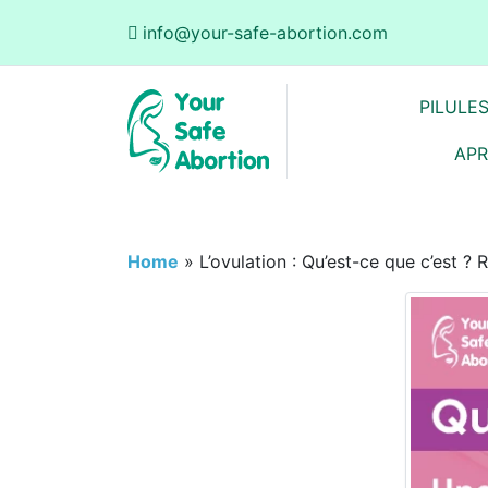
info@your-safe-abortion.com
PILULE
APR
Home
»
L’ovulation : Qu’est-ce que c’est ? 